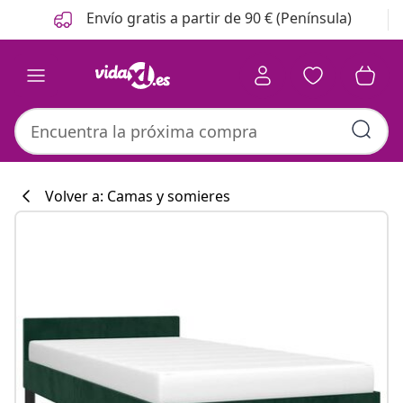
Anterior
Siguiente
Envío gratis a partir de 90 € (Península)
Volver a: Camas y somieres
Colección de co
#sharemevidaxl