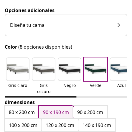
Opciones adicionales
Diseña tu cama
Color
(8 opciones disponibles)
Gris claro
Gris
Negro
Verde
Azul
oscuro
dimensiones
80 x 200 cm
90 x 190 cm
90 x 200 cm
100 x 200 cm
120 x 200 cm
140 x 190 cm