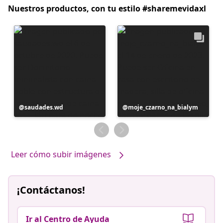
Nuestros productos, con tu estilo #sharemevidaxl
Publicación
saudades.wd
Publicación
moje_czarno_na_bialym
realizada
realizada
por
por
Leer cómo subir imágenes
¡Contáctanos!
Ir al Centro de Ayuda