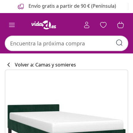
Anterior
Siguiente
Envío gratis a partir de 90 € (Península)
Volver a: Camas y somieres
Colección de co
#sharemevidaxl