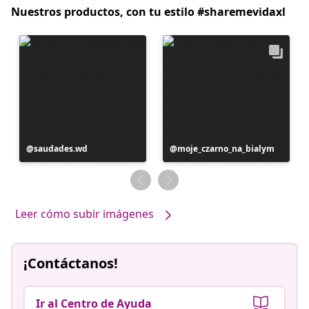
Nuestros productos, con tu estilo #sharemevidaxl
Publicación
saudades.wd
Publicación
moje_czarno_na_bialym
realizada
realizada
por
por
Leer cómo subir imágenes
¡Contáctanos!
Ir al Centro de Ayuda