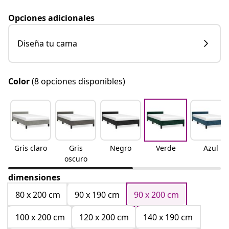
Opciones adicionales
Diseña tu cama
Color
(8 opciones disponibles)
Gris claro
Gris
Negro
Verde
Azul
oscuro
dimensiones
80 x 200 cm
90 x 190 cm
90 x 200 cm
100 x 200 cm
120 x 200 cm
140 x 190 cm