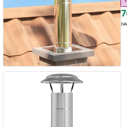
Ø
7
IVA