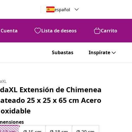
español
Cuenta
Lista de deseos
Carrito
99
76
€
Subastas
Inspírate
daXL
idaXL Extensión de Chimenea
lateado 25 x 25 x 65 cm Acero
noxidable
mensiones