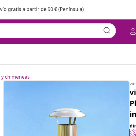
vío gratis a partir de 90 € (Península)
 x 25 x 65 cm Acero
a y chimeneas
vi
v
P
i
di