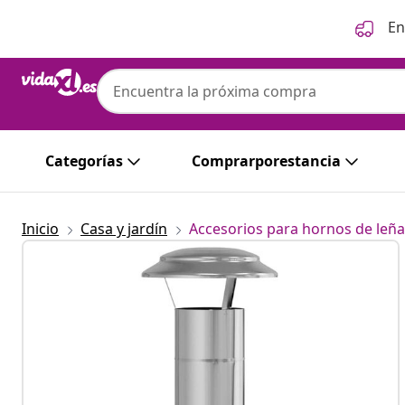
Anterior
Siguiente
En
vidaXL
vidaXL Extensión de Chimenea Plateado 25
inoxidable
Categorías
Comprarporestancia
Inicio
Casa y jardín
Accesorios para hornos de leñ