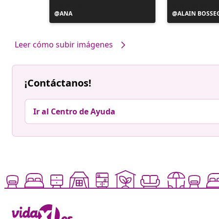
Publicación
ANA
Publicación
ALAIN BOSSE
realizada
realizada
por
por
Leer cómo subir imágenes
¡Contáctanos!
Ir al Centro de Ayuda