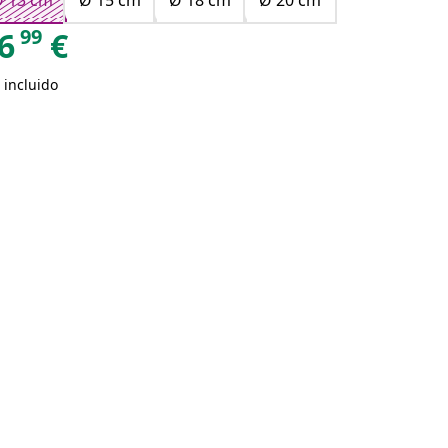
 13 cm
Ø 15 cm
Ø 18 cm
Ø 20 cm
99
6
€
 incluido