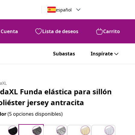
español
Cuenta
Lista de deseos
Carrito
Subastas
Inspírate
daXL
idaXL Funda elástica para sillón
oliéster jersey antracita
lor
(5 opciones disponibles)