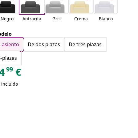
Negro
Antracita
Gris
Crema
Blanco
delo
1 asiento
De dos plazas
De tres plazas
4-plazas
99
4
€
 incluido