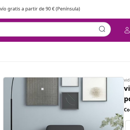
vío gratis a partir de 90 € (Península)
vi
v
p
Co