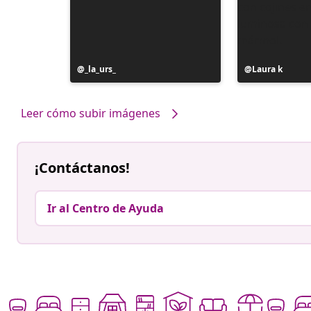
Publicación
_la_urs_
Publicación
Laura k
realizada
realizada
por
por
Leer cómo subir imágenes
¡Contáctanos!
Ir al Centro de Ayuda