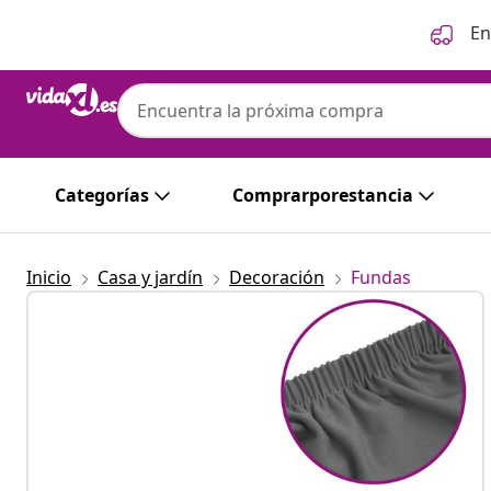
Anterior
Siguiente
En
Categorías
Comprarporestancia
Inicio
Casa y jardín
Decoración
Fundas