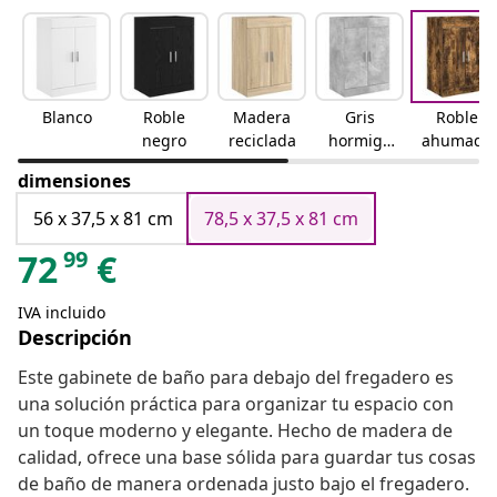
Blanco
Roble
Madera
Gris
Roble
negro
reciclada
hormigó
ahumado
n
dimensiones
56 x 37,5 x 81 cm
78,5 x 37,5 x 81 cm
99
72
€
IVA incluido
Descripción
Este gabinete de baño para debajo del fregadero es
una solución práctica para organizar tu espacio con
un toque moderno y elegante. Hecho de madera de
calidad, ofrece una base sólida para guardar tus cosas
de baño de manera ordenada justo bajo el fregadero.