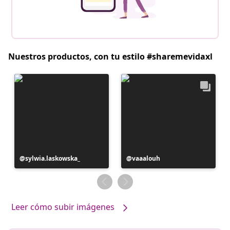
Nuestros productos, con tu estilo #sharemevidaxl
Publicación
sylwia.laskowska_
Publicación
vaaalouh
realizada
realizada
por
por
Leer cómo subir imágenes