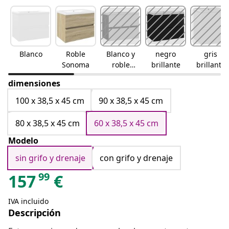
Blanco
Roble
Blanco y
negro
gris
Sonoma
roble
brillante
brillante
sonoma
dimensiones
100 x 38,5 x 45 cm
90 x 38,5 x 45 cm
80 x 38,5 x 45 cm
60 x 38,5 x 45 cm
Modelo
sin grifo y drenaje
con grifo y drenaje
99
157
€
IVA incluido
Descripción