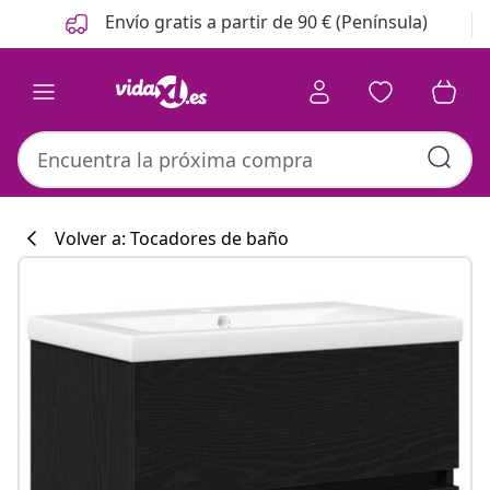
Anterior
Siguiente
Envío gratis a partir de 90 € (Península)
Volver a: Tocadores de baño
Colección de co
#sharemevidaxl