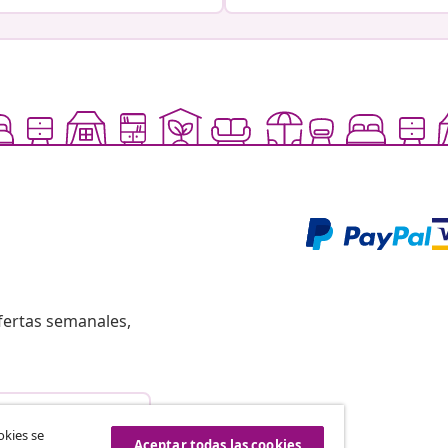
fertas semanales,
istir del contrato
okies se
Aceptar todas las cookies