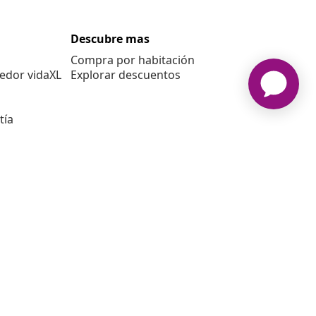
Descubre mas
Compra por habitación
edor vidaXL
Explorar descuentos
tía
E
L www.vidaxl.es es una página web de vidaXL Marketplace
International B.V.