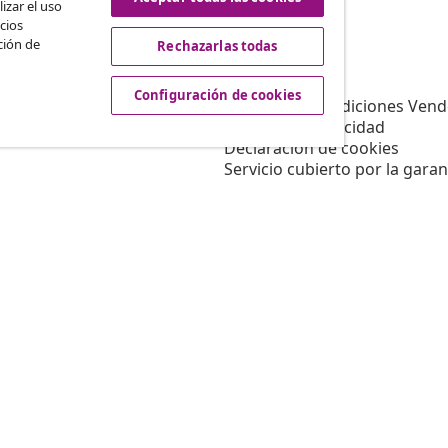
izar el uso
cios
ción de
Rechazarlas todas
vidaXL
Afiliación
Sobre vidaXL
Configuración de cookies
a vidaXL
Términos y Condiciones Vend
es de marketing
Política de privacidad
Declaración de cookies
Servicio cubierto por la garan
Configuración de cookies
Trabajar para vidaXL
Aviso legal
Seguridad
Persona responsable de la U
Política de EPR
Información de accesibilidad
© 2008-2026 vidaX