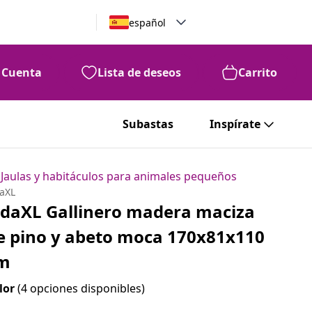
español
Cuenta
Lista de deseos
Carrito
Subastas
Inspírate
Jaulas y habitáculos para animales pequeños
daXL
idaXL Gallinero madera maciza
e pino y abeto moca 170x81x110
m
lor
(4 opciones disponibles)