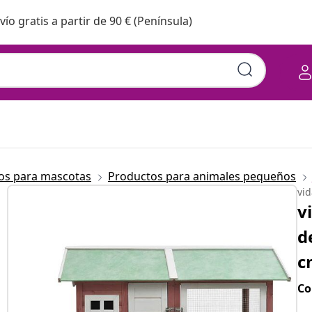
vío gratis a partir de 90 € (Península)
os para mascotas
Productos para animales pequeños
vi
v
d
c
Co