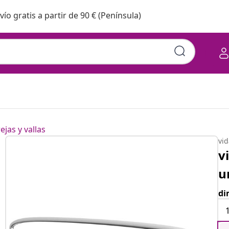
vío gratis a partir de 90 € (Península)
ejas y vallas
vi
v
u
di