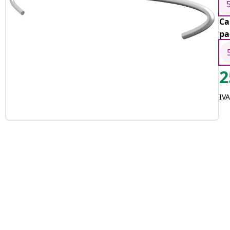
Ca
pa
2
IVA