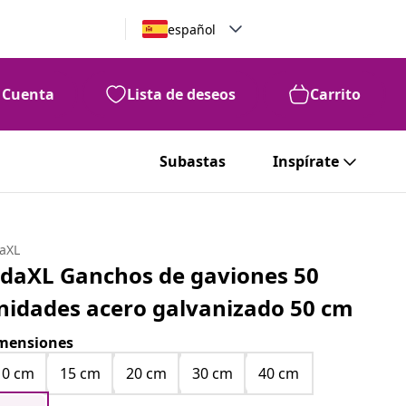
español
Cuenta
Lista de deseos
Carrito
Subastas
Inspírate
daXL
idaXL Ganchos de gaviones 50
nidades acero galvanizado 50 cm
mensiones
10 cm
15 cm
20 cm
30 cm
40 cm