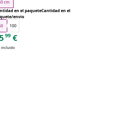
50 cm
ntidad en el paqueteCantidad en el
quete/envio
50
100
99
5
€
 incluido