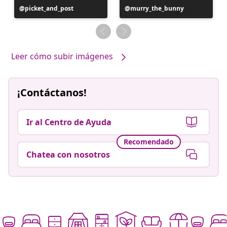
Publicación
picket_and_post
Publicación
murry_the_bunny
realizada
realizada
por
por
Leer cómo subir imágenes
¡Contáctanos!
Ir al Centro de Ayuda
Recomendado
Chatea con nosotros