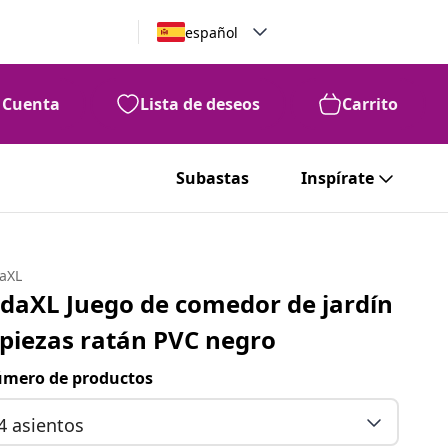
español
Cuenta
Lista de deseos
Carrito
Subastas
Inspírate
daXL
idaXL Juego de comedor de jardín
 piezas ratán PVC negro
mero de productos
4 asientos