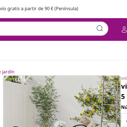
vío gratis a partir de 90 € (Península)
 jardín
vi
v
5
Nú