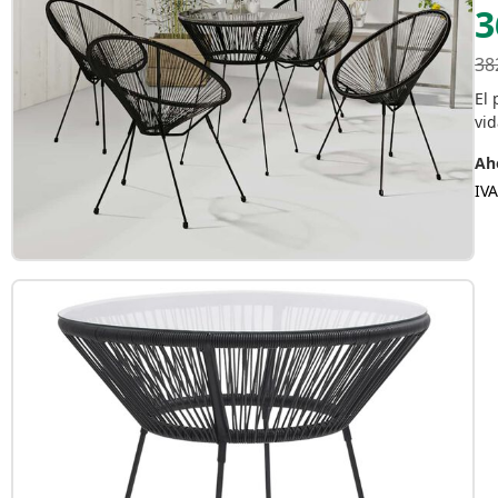
3
38
El 
vid
Aho
IVA