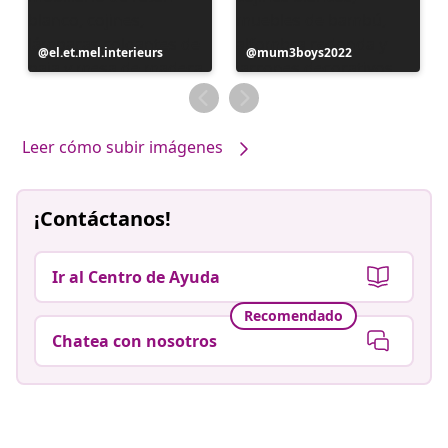
Publicación
el.et.mel.interieurs
Publicación
mum3boys2022
realizada
realizada
por
por
Leer cómo subir imágenes
¡Contáctanos!
Ir al Centro de Ayuda
Recomendado
Chatea con nosotros