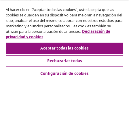
Al hacer clic en “Aceptar todas las cookies”, usted acepta que las
cookies se guarden en su dispositivo para mejorar la navegación del
Desistir del contrato
sitio, analizar el uso del mismo,colaborar con nuestros estudios para
marketing y anuncios personalizados. Las cookies también se
Solicita la cancelación de tu pedido.
utilizan para la personalización de anuncios.
Declaración de
privacidad y cookies
Desistir del contrato
Aceptar todas las cookies
Rechazarlas todas
Servicio al Cliente
Configuración de cookies
Empresas
vidaXL
Descubre mas