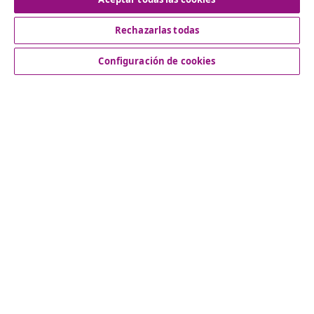
Rechazarlas todas
Servicio al Cliente
Configuración de cookies
Empresas
vidaXL
Descubre mas
© 2008-2026 vidaXL www.vidaxl.es es una página web de
vidaXL Marketplace International B.V.