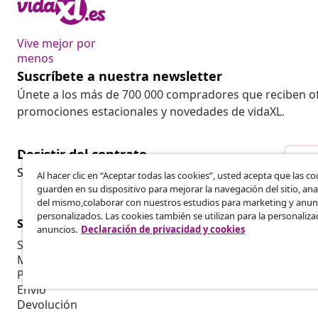
Vive mejor por
menos
Suscríbete a nuestra newsletter
Únete a los más de 700 000 compradores que reciben o
promociones estacionales y novedades de vidaXL.
Desistir del contrato
Des
Solicita la cancelación de tu pedido.
Al hacer clic en “Aceptar todas las cookies”, usted acepta que las co
guarden en su dispositivo para mejorar la navegación del sitio, anal
del mismo,colaborar con nuestros estudios para marketing y anun
personalizados. Las cookies también se utilizan para la personaliza
Servicio al Cliente
Empresas
anuncios.
Declaración de privacidad y cookies
Seguimiento del pedido
Programa de 
Mi cuenta
Producir par
Pago
Colaboracion
Envío
Devolución