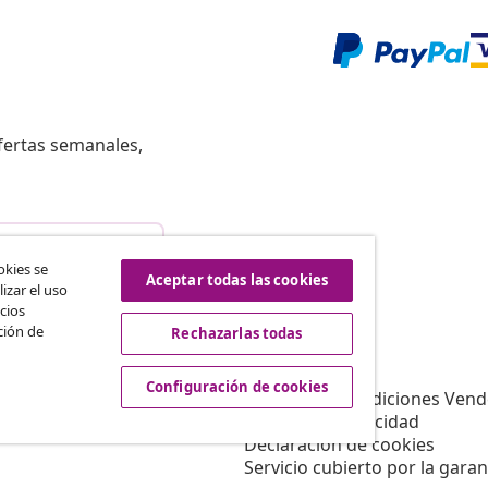
fertas semanales,
istir del contrato
okies se
Aceptar todas las cookies
izar el uso
cios
ción de
Rechazarlas todas
vidaXL
Afiliación
Sobre vidaXL
Configuración de cookies
a vidaXL
Términos y Condiciones Vend
es de marketing
Política de privacidad
Declaración de cookies
Servicio cubierto por la garan