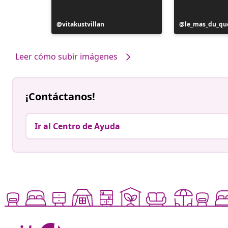
Publicación
vitakustvillan
Publicación
le_mas_du_qu
realizada
realizada
por
por
Leer cómo subir imágenes
¡Contáctanos!
Ir al Centro de Ayuda