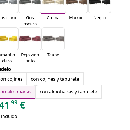
ris claro
Gris
Crema
Marrón
Negro
oscuro
Amarillo
Rojo vino
Taupé
claro
tinto
delo
con cojines
con cojines y taburete
con almohadas
con almohadas y taburete
99
41
€
 incluido