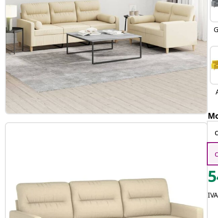
G
Mo
5
IVA