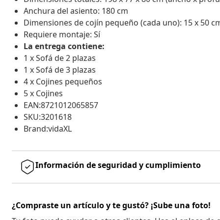
Anchura del asiento: 180 cm
Dimensiones de cojín pequeño (cada uno): 15 x 50 cm
Requiere montaje: Sí
La entrega contiene:
1 x Sofá de 2 plazas
1 x Sofá de 3 plazas
4 x Cojines pequeños
5 x Cojines
EAN:8721012065857
SKU:3201618
Brand:vidaXL
Información de seguridad y cumplimiento
¿Compraste un artículo y te gustó? ¡Sube una foto!