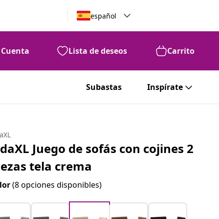
español
Cuenta
Lista de deseos
Carrito
Subastas
Inspírate
daXL
idaXL Juego de sofás con cojines 2
iezas tela crema
lor
(8 opciones disponibles)