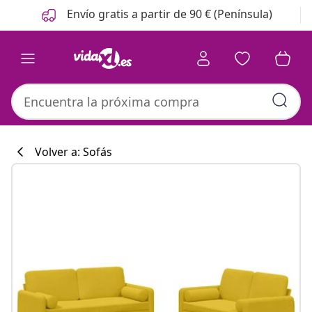
Anterior
Siguiente
Envío gratis a partir de 90 € (Península)
Volver a: Sofás
Colección de co
#sharemevidaxl