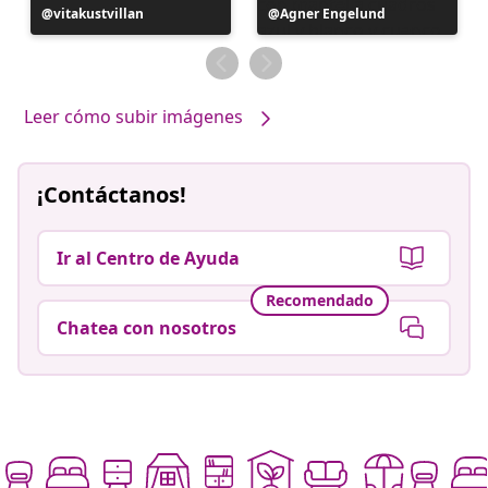
Publicación
vitakustvillan
Publicación
Agner Engelund
realizada
realizada
por
por
Leer cómo subir imágenes
¡Contáctanos!
Ir al Centro de Ayuda
Recomendado
Chatea con nosotros