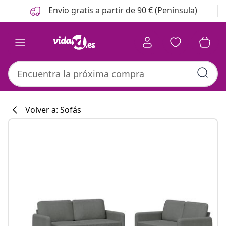
Anterior
Siguiente
Envío gratis a partir de 90 € (Península)
Volver a: Sofás
Colección de co
#sharemevidaxl