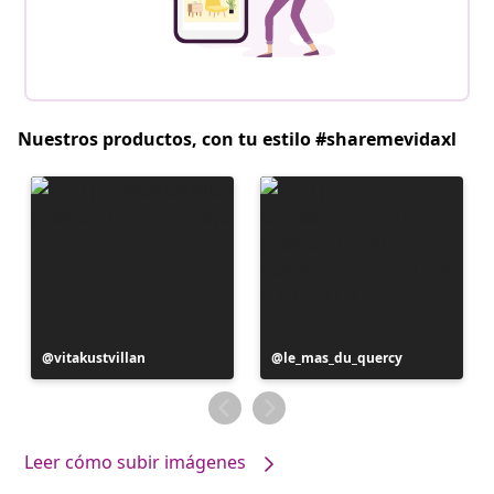
Nuestros productos, con tu estilo #sharemevidaxl
Publicación
vitakustvillan
Publicación
le_mas_du_quercy
realizada
realizada
por
por
Leer cómo subir imágenes