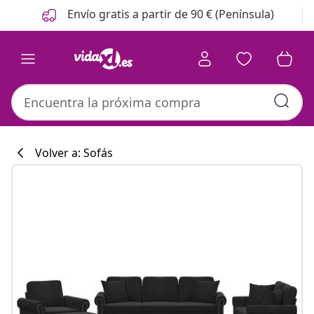
Anterior
Siguiente
Envío gratis a partir de 90 € (Península)
Volver a: Sofás
Colección de co
#sharemevidaxl