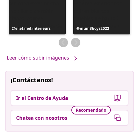
Publicación
el.et.mel.interieurs
Publicación
mum3boys2022
realizada
realizada
por
por
Leer cómo subir imágenes
¡Contáctanos!
Ir al Centro de Ayuda
Recomendado
Chatea con nosotros