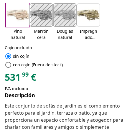
Pino
Marrón
Douglas
Impregn
natural
cera
natural
ado
natural
Cojín incluido
radio_button_checked
sin cojín
radio_button_unchecked
con cojín (Fuera de stock)
99
531
€
IVA incluido
Descripción
Este conjunto de sofás de jardín es el complemento
perfecto para el jardín, terraza o patio, ya que
proporciona un espacio confortable y acogedor para
charlar con familiares y amigos o simplemente