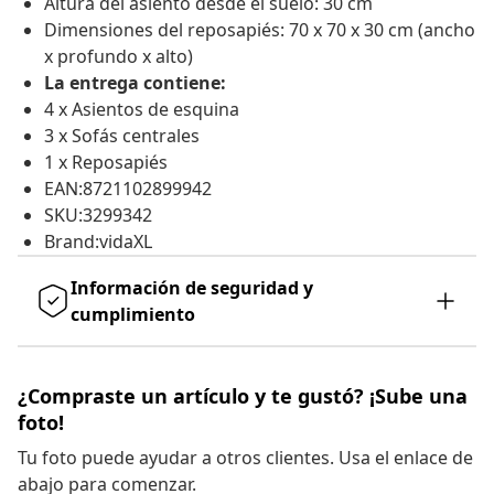
Altura del asiento desde el suelo: 30 cm
Dimensiones del reposapiés: 70 x 70 x 30 cm (ancho
x profundo x alto)
La entrega contiene:
4 x Asientos de esquina
3 x Sofás centrales
1 x Reposapiés
EAN:8721102899942
SKU:3299342
Brand:vidaXL
Información de seguridad y
cumplimiento
¿Compraste un artículo y te gustó? ¡Sube una
foto!
Tu foto puede ayudar a otros clientes. Usa el enlace de
abajo para comenzar.