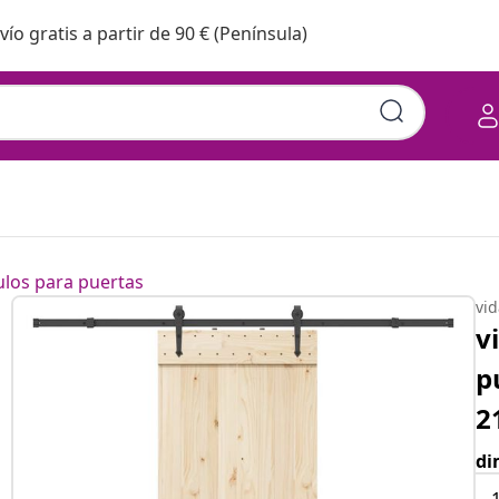
vío gratis a partir de 90 € (Península)
ulos para puertas
vi
v
p
2
di