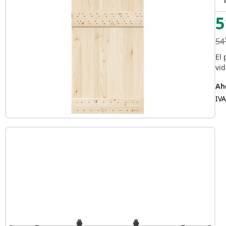
5
54
El 
vid
Aho
IVA