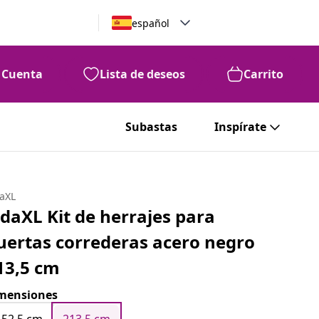
español
Cuenta
Lista de deseos
Carrito
Subastas
Inspírate
daXL
idaXL Kit de herrajes para
uertas correderas acero negro
13,5 cm
mensiones