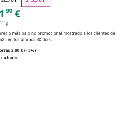
152.5 cm
213.5 cm
99
1
€
99
€
precio más bajo no promocional mostrado a los clientes de
aXL en los últimos 30 días.
rras 3.00 € (- 5%)
 incluido