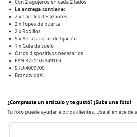
Con 2 agujeros en cada 2 lados
La entrega contiene:
2 x Carriles deslizantes
2 x Topes de puerta
2 x Rodillos
5 x Abrazaderas de fijación
1 x Guía de suelo
Otros dispositivos necesarios
EAN:8721102849169
SKU:4009705
Brand:vidaXL
¿Compraste un artículo y te gustó? ¡Sube una foto!
Tu foto puede ayudar a otros clientes. Usa el enlace de