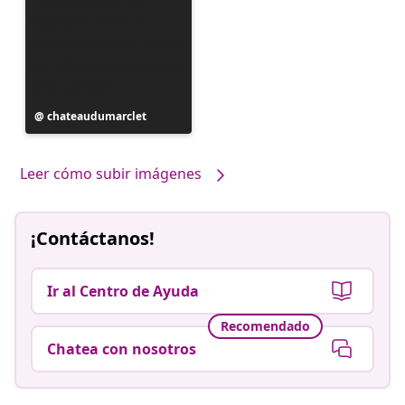
Publicación
chateaudumarclet
realizada
por
Leer cómo subir imágenes
¡Contáctanos!
Ir al Centro de Ayuda
Recomendado
Chatea con nosotros