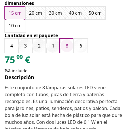
dimensiones
15 cm
20 cm
30 cm
40 cm
50 cm
10 cm
Cantidad en el paquete
4
3
2
1
8
6
99
75
€
IVA incluido
Descripción
Este conjunto de 8 lámparas solares LED viene
completo con tubos, picas de tierra y baterías
recargables. Es una iluminación decorativa perfecta
para jardines, patios, senderos, patios y balcón. Cada
bola de luz solar está hecha de plástico para que dure
muchos años. Con dos luces LED de 0,1 W en el