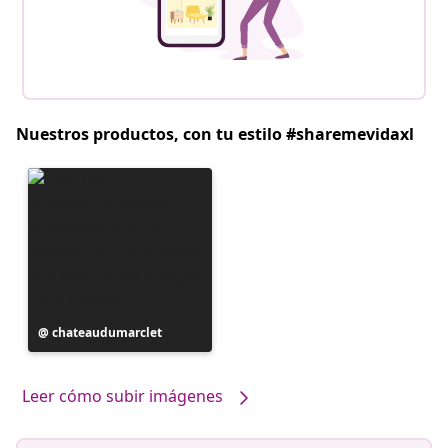
Nuestros productos, con tu estilo #sharemevidaxl
Publicación
chateaudumarclet
realizada
por
Leer cómo subir imágenes