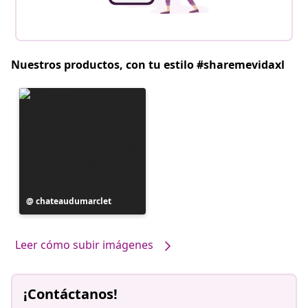
Nuestros productos, con tu estilo #sharemevidaxl
Publicación
chateaudumarclet
realizada
por
Leer cómo subir imágenes
¡Contáctanos!