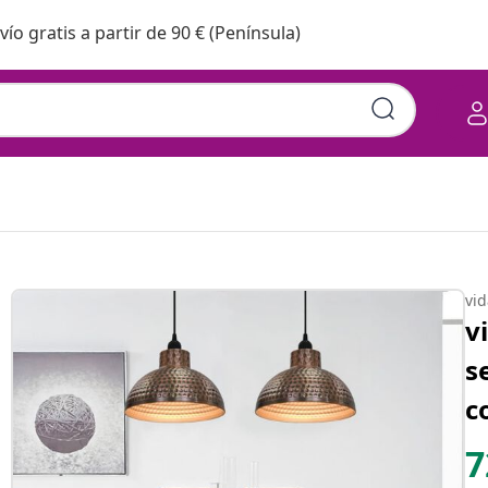
vío gratis a partir de 90 € (Península)
vi
v
s
c
7