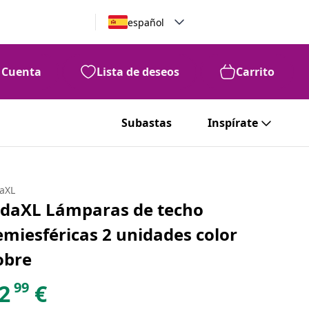
español
Cuenta
Lista de deseos
Carrito
Subastas
Inspírate
daXL
idaXL Lámparas de techo
emiesféricas 2 unidades color
obre
99
2
€