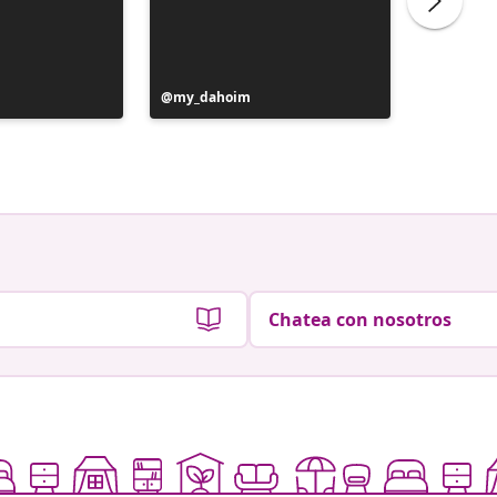
Publicación
my_dahoim
Publicac
Bjarney 
realizada
realizad
por
por
Chatea con nosotros