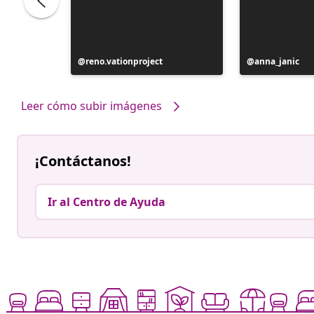
Publicación
reno.vationproject
Publicación
anna_janic
realizada
realizada
por
por
Leer cómo subir imágenes
¡Contáctanos!
Ir al Centro de Ayuda