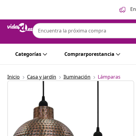
Anterior
Siguiente
En
Categorías
Comprarporestancia
Inicio
Casa y jardín
Iluminación
Lámparas