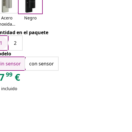
Acero
Negro
noxidabl
e
ntidad en el paquete
1
2
delo
sin sensor
con sensor
99
7
€
 incluido