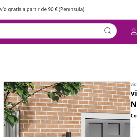
vío gratis a partir de 90 € (Península)
vi
v
N
Co