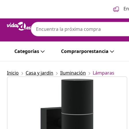
Anterior
Siguiente
En
Categorías
Comprarporestancia
Inicio
Casa y jardín
Iluminación
Lámparas