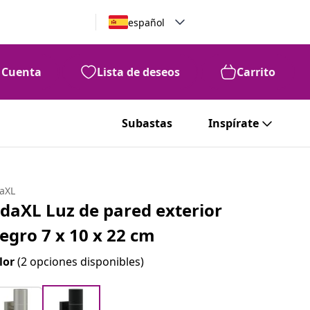
español
Cuenta
Lista de deseos
Carrito
Subastas
Inspírate
daXL
idaXL Luz de pared exterior
egro 7 x 10 x 22 cm
lor
(2 opciones disponibles)