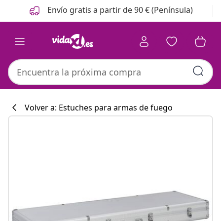
Anterior
Siguiente
Envío gratis a partir de 90 € (Península)
Volver a: Estuches para armas de fuego
Colección de co
#sharemevidaxl