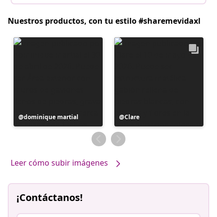
Nuestros productos, con tu estilo #sharemevidaxl
Publicación
dominique martial
Publicación
Clare
realizada
realizada
por
por
Leer cómo subir imágenes
¡Contáctanos!