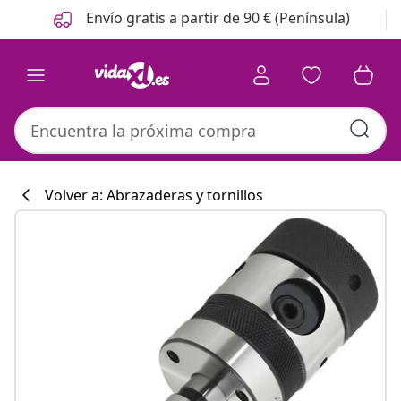
Anterior
Siguiente
Envío gratis a partir de 90 € (Península)
Volver a: Abrazaderas y tornillos
Colección de co
#sharemevidaxl