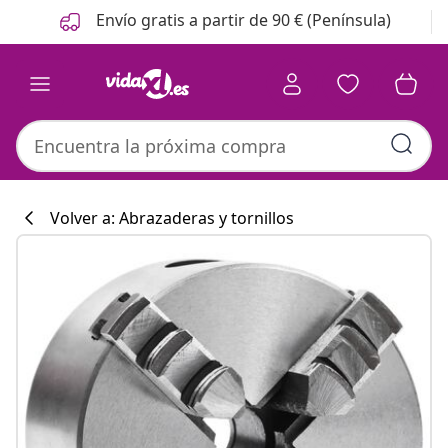
Anterior
Siguiente
Envío gratis a partir de 90 € (Península)
Volver a: Abrazaderas y tornillos
Colección de co
#sharemevidaxl