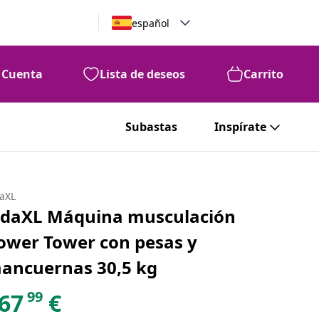
español
Cuenta
Lista de deseos
Carrito
Subastas
Inspírate
daXL
idaXL Máquina musculación
ower Tower con pesas y
ancuernas 30,5 kg
99
67
€