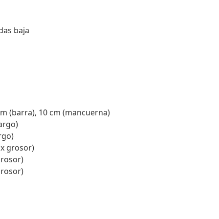
das baja
 (barra), 10 cm (mancuerna)
argo)
rgo)
 x grosor)
grosor)
grosor)