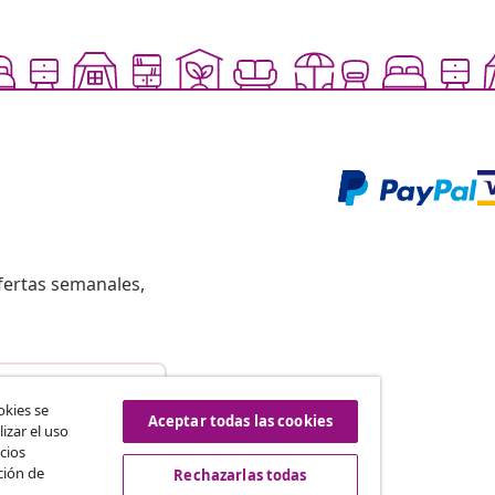
fertas semanales,
istir del contrato
okies se
Aceptar todas las cookies
izar el uso
cios
ción de
Rechazarlas todas
vidaXL