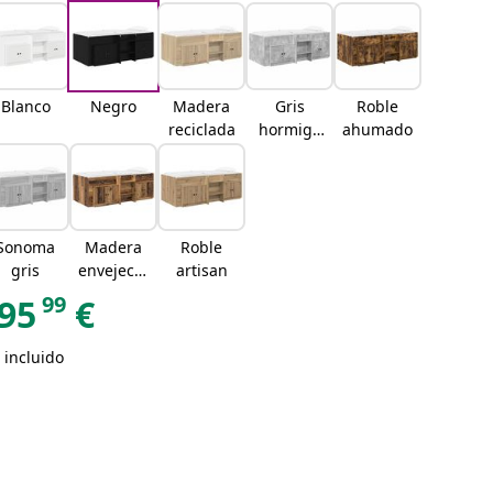
Blanco
Negro
Madera
Gris
Roble
reciclada
hormigó
ahumado
n
Sonoma
Madera
Roble
gris
envejecid
artisan
a
99
95
€
 incluido