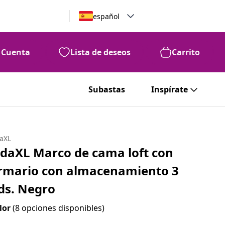
español
Cuenta
Lista de deseos
Carrito
Subastas
Inspírate
daXL
idaXL Marco de cama loft con
rmario con almacenamiento 3
ds. Negro
lor
(8 opciones disponibles)