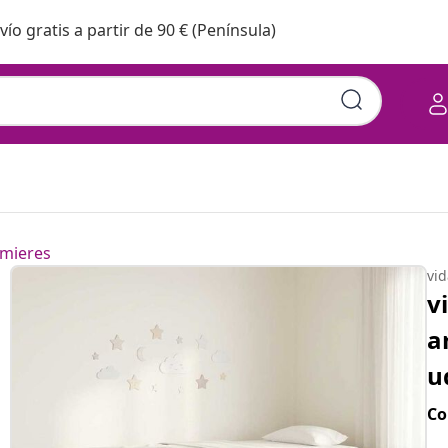
vío gratis a partir de 90 € (Península)
mieres
vi
v
a
u
Co