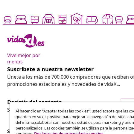
Vive mejor por
menos
Suscríbete a nuestra newsletter
Únete a los más de 700 000 compradores que reciben o
promociones estacionales y novedades de vidaXL.
Desistir del contrato
Des
Solicita la cancelación de tu pedido.
Al hacer clic en “Aceptar todas las cookies”, usted acepta que las co
guarden en su dispositivo para mejorar la navegación del sitio, anal
del mismo,colaborar con nuestros estudios para marketing y anun
personalizados. Las cookies también se utilizan para la personaliza
Servicio al Cliente
Empresas
anuncios.
Declaración de privacidad y cookies