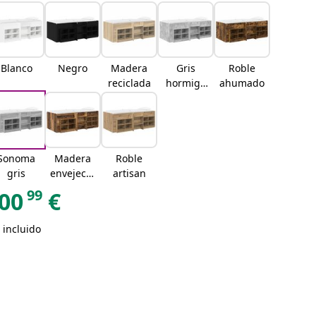
Blanco
Negro
Madera
Gris
Roble
reciclada
hormigó
ahumado
n
Sonoma
Madera
Roble
gris
envejecid
artisan
a
99
00
€
 incluido