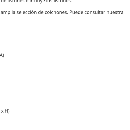
 listones e incluye los listones.
amplia selección de colchones. Puede consultar nuestra
A)
 x H)