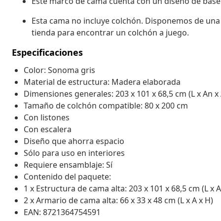
Este marco de cama cuenta con un diseño de base de
Esta cama no incluye colchón. Disponemos de una 
tienda para encontrar un colchón a juego.
Especificaciones
Color: Sonoma gris
Material de estructura: Madera elaborada
Dimensiones generales: 203 x 101 x 68,5 cm (L x An x 
Tamaño de colchón compatible: 80 x 200 cm
Con listones
Con escalera
Diseño que ahorra espacio
Sólo para uso en interiores
Requiere ensamblaje: Sí
Contenido del paquete:
1 x Estructura de cama alta: 203 x 101 x 68,5 cm (L x A
2 x Armario de cama alta: 66 x 33 x 48 cm (L x A x H)
EAN: 8721364754591