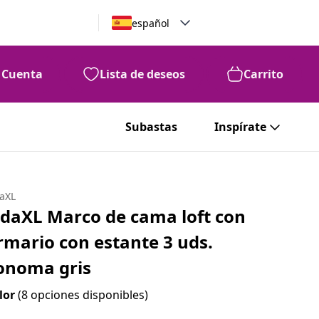
español
Cuenta
Lista de deseos
Carrito
Subastas
Inspírate
daXL
idaXL Marco de cama loft con
rmario con estante 3 uds.
onoma gris
lor
(8 opciones disponibles)