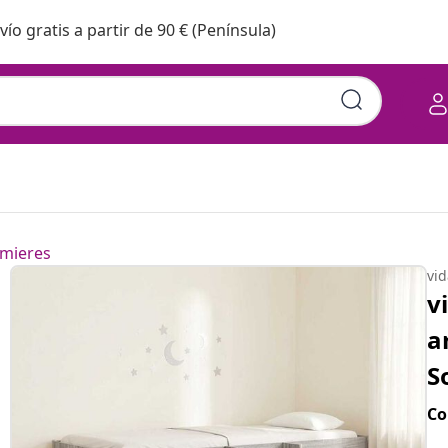
vío gratis a partir de 90 € (Península)
mieres
vi
v
a
S
Co