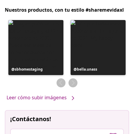
Nuestros productos, con tu estilo #sharemevidaxl
Publicación
sbhomestaging
Publicación
bella.unass
realizada
realizada
por
por
Leer cómo subir imágenes
¡Contáctanos!