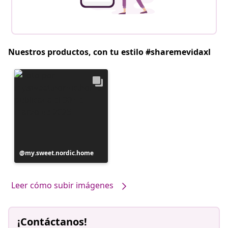
Nuestros productos, con tu estilo #sharemevidaxl
Publicación
my.sweet.nordic.home
realizada
por
Leer cómo subir imágenes
¡Contáctanos!