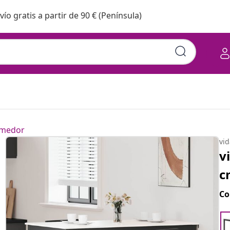
vío gratis a partir de 90 € (Península)
omedor
vi
v
c
Co