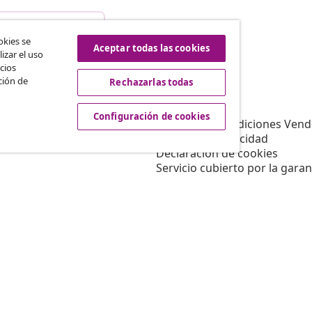
istir del contrato
okies se
Aceptar todas las cookies
izar el uso
cios
ción de
Rechazarlas todas
vidaXL
Afiliación
Sobre vidaXL
Configuración de cookies
a vidaXL
Términos y Condiciones Vend
es de marketing
Política de privacidad
Declaración de cookies
Servicio cubierto por la garan
Configuración de cookies
Trabajar para vidaXL
Aviso legal
Seguridad
Persona responsable de la U
Política de EPR
Información de accesibilidad