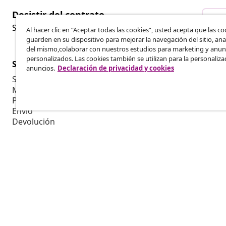
Desistir del contrato
Des
Solicita la cancelación de tu pedido.
Al hacer clic en “Aceptar todas las cookies”, usted acepta que las co
guarden en su dispositivo para mejorar la navegación del sitio, anal
del mismo,colaborar con nuestros estudios para marketing y anun
personalizados. Las cookies también se utilizan para la personaliza
Servicio al Cliente
Empresas
anuncios.
Declaración de privacidad y cookies
Seguimiento del pedido
Programa de 
Mi cuenta
Producir par
Pago
Colaboracion
Envío
Devolución
Información del producto
Pedido