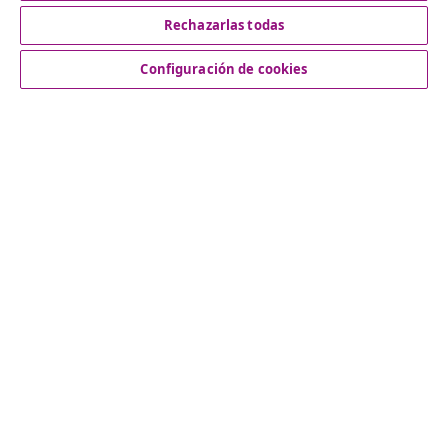
Rechazarlas todas
Servicio al Cliente
Configuración de cookies
Empresas
vidaXL
Descubre mas
© 2008-2026 vidaXL www.vidaxl.es es una página web de
vidaXL Marketplace International B.V.