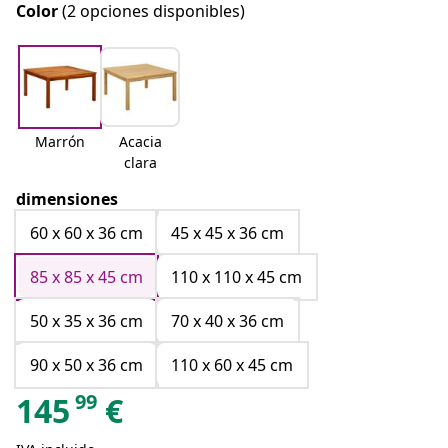
Color
(2 opciones disponibles)
Marrón
Acacia
clara
dimensiones
60 x 60 x 36 cm
45 x 45 x 36 cm
85 x 85 x 45 cm
110 x 110 x 45 cm
50 x 35 x 36 cm
70 x 40 x 36 cm
90 x 50 x 36 cm
110 x 60 x 45 cm
99
145
€