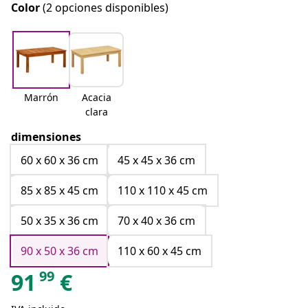
Color
(2 opciones disponibles)
Marrón
Acacia
clara
dimensiones
60 x 60 x 36 cm
45 x 45 x 36 cm
85 x 85 x 45 cm
110 x 110 x 45 cm
50 x 35 x 36 cm
70 x 40 x 36 cm
90 x 50 x 36 cm
110 x 60 x 45 cm
99
91
€