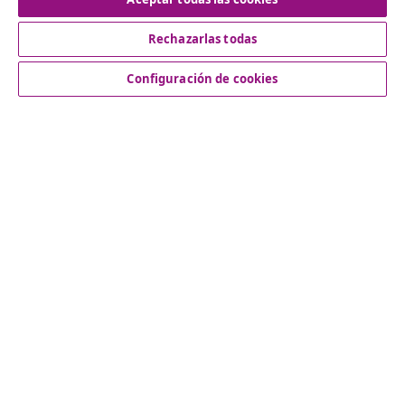
Rechazarlas todas
Servicio al Cliente
Configuración de cookies
Empresas
vidaXL
Descubre mas
© 2008-2026 vidaXL www.vidaxl.es es una página web de
vidaXL Marketplace International B.V.