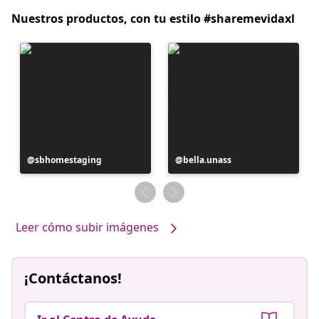
Nuestros productos, con tu estilo #sharemevidaxl
Publicación
sbhomestaging
Publicación
bella.unass
realizada
realizada
por
por
Leer cómo subir imágenes
¡Contáctanos!