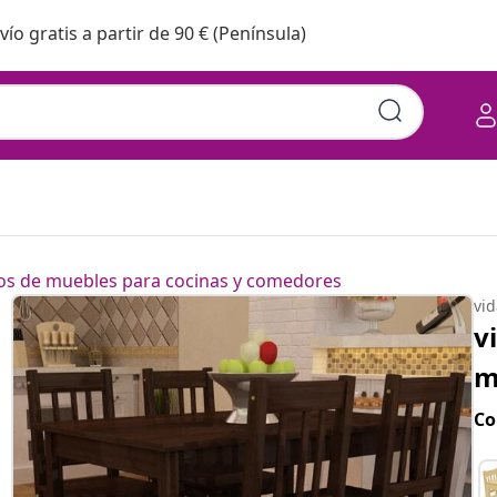
vío gratis a partir de 90 € (Península)
os de muebles para cocinas y comedores
vi
v
m
Co