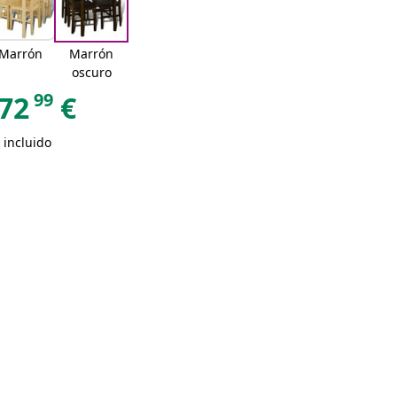
Marrón
Marrón
oscuro
99
72
€
 incluido