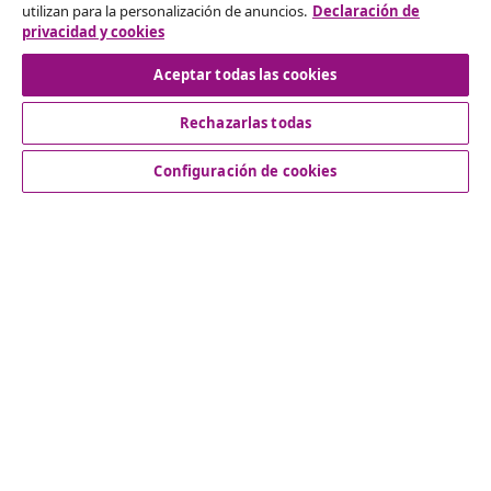
utilizan para la personalización de anuncios.
Declaración de
privacidad y cookies
Aceptar todas las cookies
Servicio al Cliente
Rechazarlas todas
Empresas
Configuración de cookies
vidaXL
Descubre mas
© 2008-2026 vidaXL www.vidaxl.es es una página web de
vidaXL Marketplace International B.V.