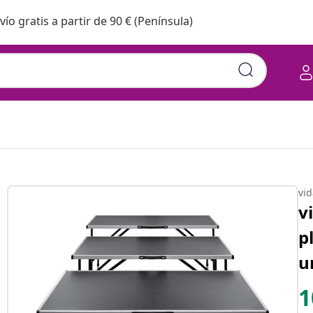
vío gratis a partir de 90 € (Península)
vi
v
p
u
1