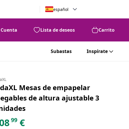
español
Cuenta
Lista de deseos
Carrito
Subastas
Inspírate
daXL
idaXL Mesas de empapelar
legables de altura ajustable 3
nidades
99
08
€