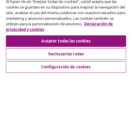
Al hacer clic en “Aceptar todas las cookies”, usted acepta que las
cookies se guarden en su dispositivo para mejorar la navegación del
Desistir del contrato
sitio, analizar el uso del mismo,colaborar con nuestros estudios para
marketing y anuncios personalizados. Las cookies también se
Solicita la cancelación de tu pedido.
utilizan para la personalización de anuncios.
Declaración de
privacidad y cookies
Desistir del contrato
Aceptar todas las cookies
Rechazarlas todas
Servicio al Cliente
Configuración de cookies
Empresas
vidaXL
Descubre mas