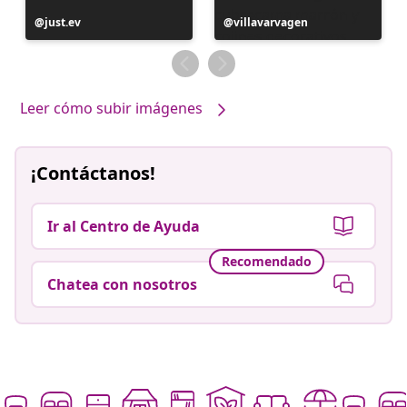
Publicación
just.ev
Publicación
villavarvagen
realizada
realizada
por
por
Leer cómo subir imágenes
¡Contáctanos!
Ir al Centro de Ayuda
Recomendado
Chatea con nosotros