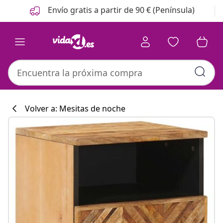
Anterior
Siguiente
Envío gratis a partir de 90 € (Península)
Volver a: Mesitas de noche
Colección de co
#sharemevidaxl