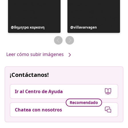
Publicación
δημητρα καρκανη
Publicación
villavarvagen
realizada
realizada
por
por
Leer cómo subir imágenes
¡Contáctanos!
Ir al Centro de Ayuda
Recomendado
Chatea con nosotros