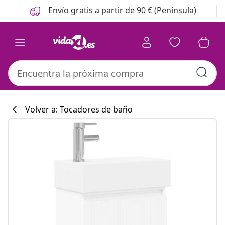
Anterior
Siguiente
Envío gratis a partir de 90 € (Península)
Volver a: Tocadores de baño
Colección de co
#sharemevidaxl