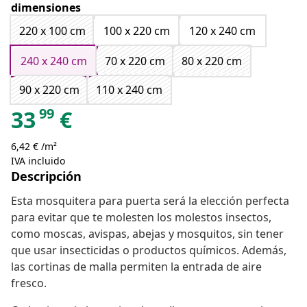
dimensiones
220 x 100 cm
100 x 220 cm
120 x 240 cm
240 x 240 cm
70 x 220 cm
80 x 220 cm
90 x 220 cm
110 x 240 cm
99
33
€
6,42 € /m²
IVA incluido
Descripción
Esta mosquitera para puerta será la elección perfecta
para evitar que te molesten los molestos insectos,
como moscas, avispas, abejas y mosquitos, sin tener
que usar insecticidas o productos químicos. Además,
las cortinas de malla permiten la entrada de aire
fresco.