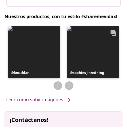
Nuestros productos, con tu estilo #sharemevidaxl
Publicación
knucklan
Publicación
sophies_inredning
realizada
realizada
por
por
Leer cómo subir imágenes
¡Contáctanos!