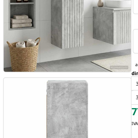
di
7
IVA