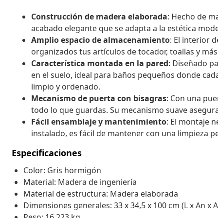
Construcción de madera elaborada
: Hecho de ma
acabado elegante que se adapta a la estética mod
Amplio espacio de almacenamiento
: El interio
organizados tus artículos de tocador, toallas y más
Característica montada en la pared
: Diseñado pa
en el suelo, ideal para baños pequeños donde ca
limpio y ordenado.
Mecanismo de puerta con bisagras
: Con una puer
todo lo que guardas. Su mecanismo suave asegura q
Fácil ensamblaje y mantenimiento
: El montaje n
instalado, es fácil de mantener con una limpieza 
Especificaciones
Color: Gris hormigón
Material: Madera de ingeniería
Material de estructura: Madera elaborada
Dimensiones generales: 33 x 34,5 x 100 cm (L x An x A
Peso: 16,223 kg