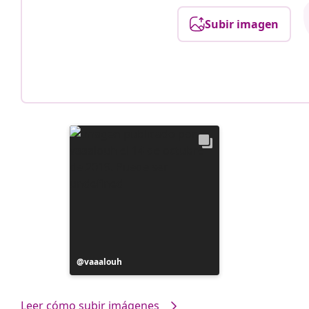
Subir imagen
Publicación
vaaalouh
realizada
por
Leer cómo subir imágenes