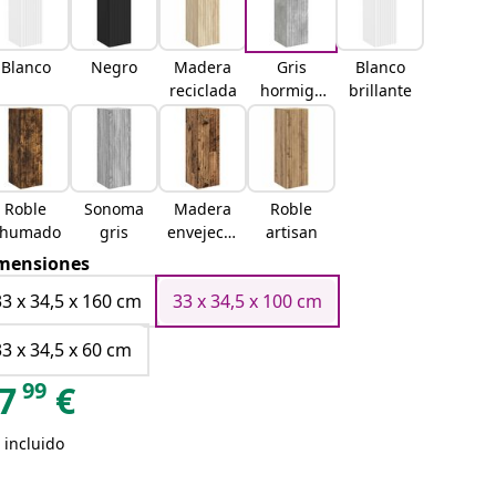
Blanco
Negro
Madera
Gris
Blanco
reciclada
hormigó
brillante
n
Roble
Sonoma
Madera
Roble
ahumado
gris
envejecid
artisan
a
mensiones
33 x 34,5 x 160 cm
33 x 34,5 x 100 cm
33 x 34,5 x 60 cm
99
7
€
 incluido