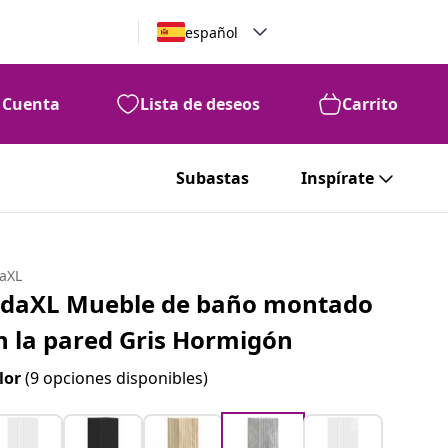
español
Cuenta
Lista de deseos
Carrito
Subastas
Inspírate
daXL
idaXL Mueble de baño montado
n la pared Gris Hormigón
lor
(9 opciones disponibles)