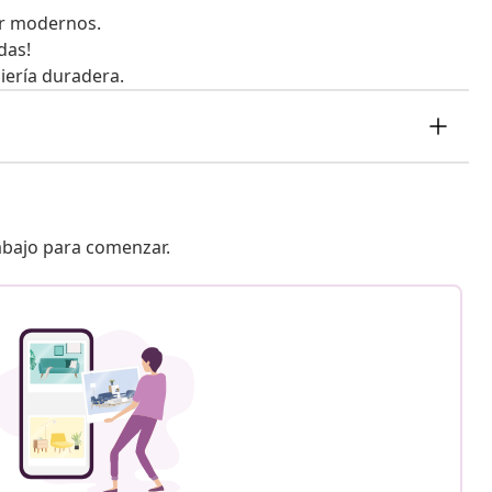
or modernos.
das!
iería duradera.
 abajo para comenzar.