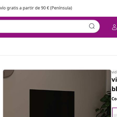
vío gratis a partir de 90 € (Península)
vi
v
b
Co