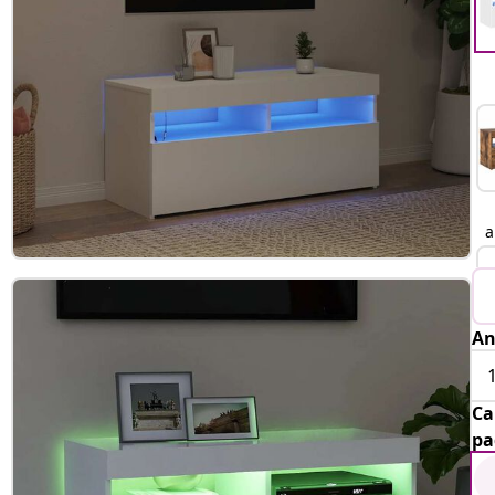
An
Ca
pa