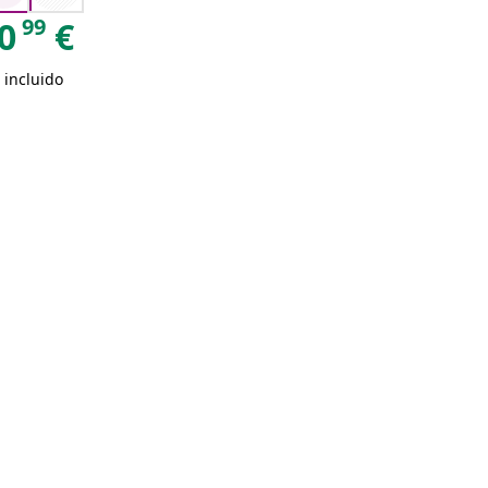
99
0
€
 incluido