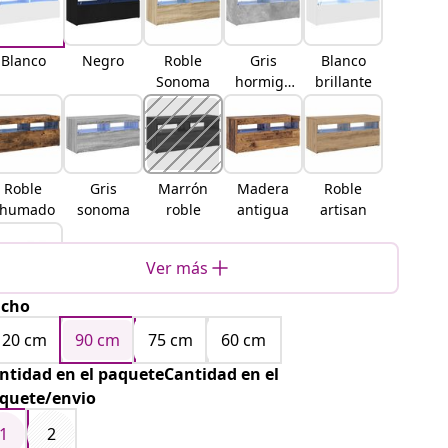
Blanco
Negro
Roble
Gris
Blanco
Sonoma
hormigó
brillante
n
Roble
Gris
Marrón
Madera
Roble
ahumado
sonoma
roble
antigua
artisan
Ver más
cho
Roble
negro
120 cm
90 cm
75 cm
60 cm
ntidad en el paqueteCantidad en el
quete/envio
1
2