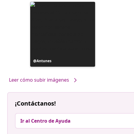
Publicación
Antunes
realizada
por
Leer cómo subir imágenes
¡Contáctanos!
Ir al Centro de Ayuda