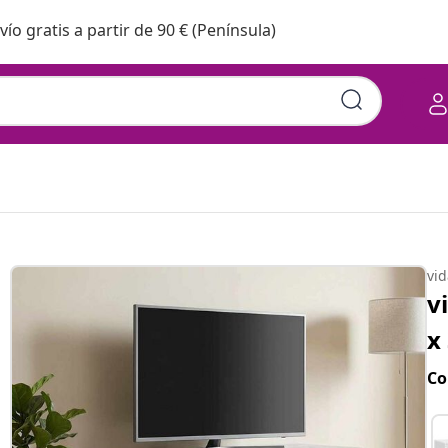
vío gratis a partir de 90 € (Península)
vi
v
x
Co