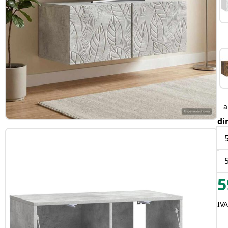
di
5
IVA