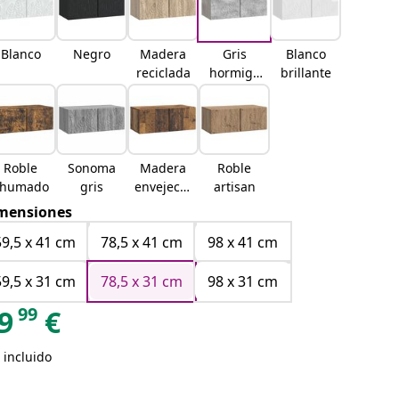
Blanco
Negro
Madera
Gris
Blanco
reciclada
hormigó
brillante
n
Roble
Sonoma
Madera
Roble
ahumado
gris
envejecid
artisan
a
mensiones
59,5 x 41 cm
78,5 x 41 cm
98 x 41 cm
59,5 x 31 cm
78,5 x 31 cm
98 x 31 cm
99
9
€
 incluido