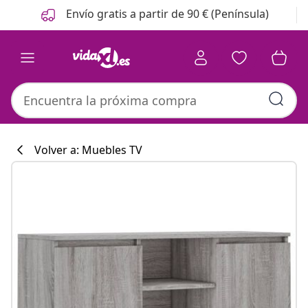
Anterior
Siguiente
Envío gratis a partir de 90 € (Península)
Volver a: Muebles TV
Colección de co
#sharemevidaxl