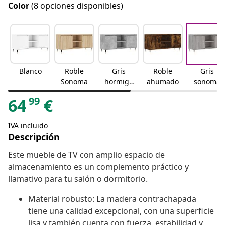
Color
(8 opciones disponibles)
Blanco
Roble
Gris
Roble
Gris
Sonoma
hormigó
ahumado
sonoma
n
99
64
€
IVA incluido
Descripción
Este mueble de TV con amplio espacio de
almacenamiento es un complemento práctico y
llamativo para tu salón o dormitorio.
Material robusto: La madera contrachapada
tiene una calidad excepcional, con una superficie
lisa y también cuenta con fuerza, estabilidad y