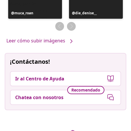
Publicación
muca_roan
Publicación
die_denise__
realizada
realizada
por
por
Leer cómo subir imágenes
¡Contáctanos!
Ir al Centro de Ayuda
Recomendado
Chatea con nosotros