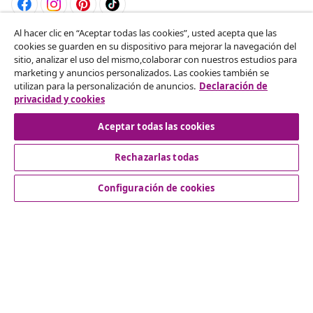
Al hacer clic en “Aceptar todas las cookies”, usted acepta que las
Desistir del contrato
cookies se guarden en su dispositivo para mejorar la navegación del
sitio, analizar el uso del mismo,colaborar con nuestros estudios para
Solicita la cancelación de tu pedido.
marketing y anuncios personalizados. Las cookies también se
utilizan para la personalización de anuncios.
Declaración de
Desistir del contrato
privacidad y cookies
Aceptar todas las cookies
Rechazarlas todas
Servicio al Cliente
Configuración de cookies
Empresas
vidaXL
Descubre mas