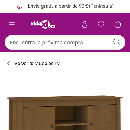
Anterior
Siguiente
Envío gratis a partir de 90 € (Península)
Volver a: Muebles TV
Colección de co
#sharemevidaxl